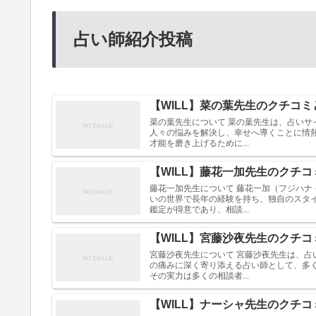
占い師紹介投稿
【WILL】菜の葉先生のクチコ
菜の葉先生について 菜の葉先生は、占いサ
人々の悩みを解決し、幸せへ導くことに情
才能を磨き上げるために...
【WILL】藤花一加先生のクチ
藤花一加先生について 藤花一加（フジハナ 
いの世界で長年の経験を持ち、独自のスタ
鑑定が得意であり、相談...
【WILL】宮藤沙夜先生のクチ
宮藤沙夜先生について 宮藤沙夜先生は、占
の痛みに深く寄り添える占い師として、多
その実力は多くの相談者...
【WILL】ナーシャ先生のクチ