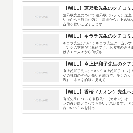
【WILL】蓮乃歌先生のクチコ
蓮乃歌先生について 蓮乃歌（レノカ）先生
い頃から直感力が強く、周囲からも不思議
占術を使いこなすことが...
【WILL】キララ先生のクチコ
キララ先生について キララ先生は、占いサ
ピンクの衣装が印象的です。お名前の通り
は多くの人々から信頼さ...
【WILL】今上妃和子先生のク
今上妃和子先生について 今上妃和子（いま
その独自の占術と鋭い直感力で、多くの人
現在・未来を的確に捉えるこ...
【WILL】香桜（カオン）先生
香桜先生について 香桜先生（カオン）は、占
ンの占い師と言っても良いと思います。 累
占いのスキルを持っ...