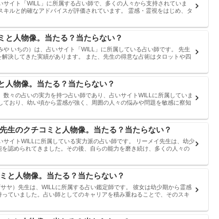
いサイト「WILL」に所属する占い師で、多くの人々から支持されていま
スキルと的確なアドバイスが評価されています。 霊感・霊視をはじめ、タ
コミと人物像。当たる？当たらない？
や いちの）は、占いサイト「WILL」に所属している占い師です。 先生
を解決してきた実績があります。 また、先生の得意な占術はタロットや四
ミと人物像。当たる？当たらない？
、数々の占いの実力を持つ占い師であり、占いサイトWILLに所属していま
たしており、幼い頃から霊感が強く、周囲の人々の悩みや問題を敏感に察知
メイ先生のクチコミと人物像。当たる？当たらない？
いサイトWILLに所属している実力派の占い師です。 リーメイ先生は、幼少
能を認められてきました。その後、自らの能力を磨き続け、多くの人々の
チコミと人物像。当たる？当たらない？
ギサヤ）先生は、WILLに所属する占い鑑定師です。 彼女は幼少期から霊感
持っていました。占い師としてのキャリアを積み重ねることで、そのスキ