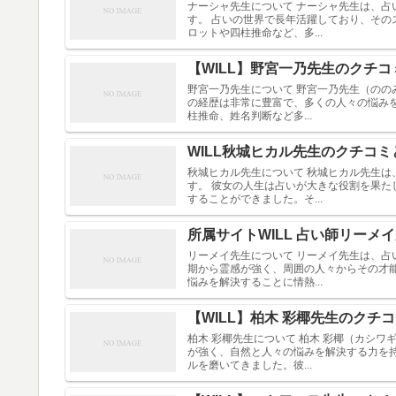
ナーシャ先生について ナーシャ先生は、占
す。 占いの世界で長年活躍しており、その
ロットや四柱推命など、多...
【WILL】野宮一乃先生のクチ
野宮一乃先生について 野宮一乃先生（ののみ
の経歴は非常に豊富で、多くの人々の悩み
柱推命、姓名判断など多...
WILL秋城ヒカル先生のクチコ
秋城ヒカル先生について 秋城ヒカル先生は
す。 彼女の人生は占いが大きな役割を果
することができました。そ...
所属サイトWILL 占い師リー
リーメイ先生について リーメイ先生は、占
期から霊感が強く、周囲の人々からその才
悩みを解決することに情熱...
【WILL】柏木 彩椰先生のク
柏木 彩椰先生について 柏木 彩椰（カシワ
が強く、自然と人々の悩みを解決する力を
ルを磨いてきました。彼...