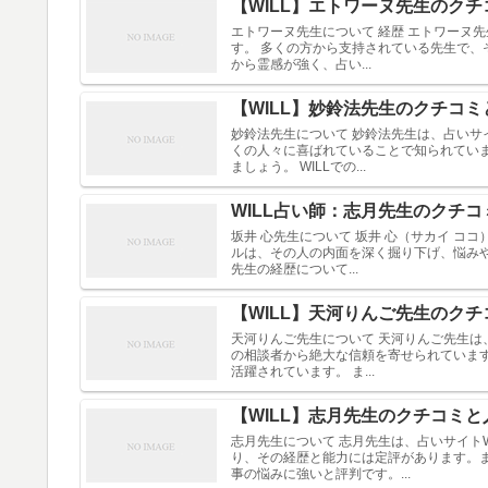
【WILL】エトワーヌ先生のク
エトワーヌ先生について 経歴 エトワーヌ
す。 多くの方から支持されている先生で、
から霊感が強く、占い...
【WILL】妙鈴法先生のクチコ
妙鈴法先生について 妙鈴法先生は、占いサ
くの人々に喜ばれていることで知られてい
ましょう。 WILLでの...
WILL占い師：志月先生のクチ
坂井 心先生について 坂井 心（サカイ コ
ルは、その人の内面を深く掘り下げ、悩み
先生の経歴について...
【WILL】天河りんご先生のク
天河りんご先生について 天河りんご先生は
の相談者から絶大な信頼を寄せられていま
活躍されています。 ま...
【WILL】志月先生のクチコミ
志月先生について 志月先生は、占いサイト
り、その経歴と能力には定評があります。
事の悩みに強いと評判です。...