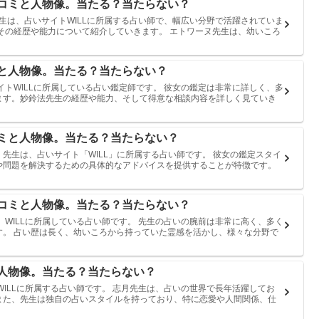
チコミと人物像。当たる？当たらない？
先生は、占いサイトWILLに所属する占い師で、幅広い分野で活躍されていま
その経歴や能力について紹介していきます。 エトワーヌ先生は、幼いころ
ミと人物像。当たる？当たらない？
イトWILLに所属している占い鑑定師です。 彼女の鑑定は非常に詳しく、多
ます。妙鈴法先生の経歴や能力、そして得意な相談内容を詳しく見ていき
コミと人物像。当たる？当たらない？
コ）先生は、占いサイト「WILL」に所属する占い師です。 彼女の鑑定スタイ
や問題を解決するための具体的なアドバイスを提供することが特徴です。
チコミと人物像。当たる？当たらない？
、WILLに所属している占い師です。 先生の占いの腕前は非常に高く、多く
す。 占い歴は長く、幼いころから持っていた霊感を活かし、様々な分野で
と人物像。当たる？当たらない？
WILLに所属する占い師です。 志月先生は、占いの世界で長年活躍してお
また、先生は独自の占いスタイルを持っており、特に恋愛や人間関係、仕