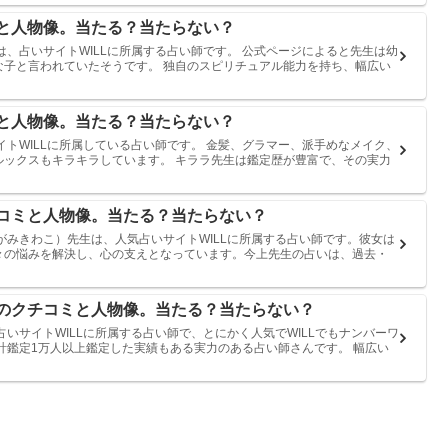
ミと人物像。当たる？当たらない？
は、占いサイトWILLに所属する占い師です。 公式ページによると先生は幼
な子と言われていたそうです。 独自のスピリチュアル能力を持ち、幅広い
ミと人物像。当たる？当たらない？
イトWILLに所属している占い師です。 金髪、グラマー、派手めなメイク、
ルックスもキラキラしています。 キララ先生は鑑定歴が豊富で、その実力
チコミと人物像。当たる？当たらない？
がみきわこ）先生は、人気占いサイトWILLに所属する占い師です。彼女は
々の悩みを解決し、心の支えとなっています。今上先生の占いは、過去・
へのクチコミと人物像。当たる？当たらない？
いサイトWILLに所属する占い師で、とにかく人気でWILLでもナンバーワ
計鑑定1万人以上鑑定した実績もある実力のある占い師さんです。 幅広い